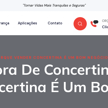
"Tornar Vidas Mais Tranquilas e Seguras"
OR
rança
Aplicações
Contato
Cli
ORQUE VENDER CONCERTINA É UM BOM NEGÓCI
ora De Concerti
certina É Um B