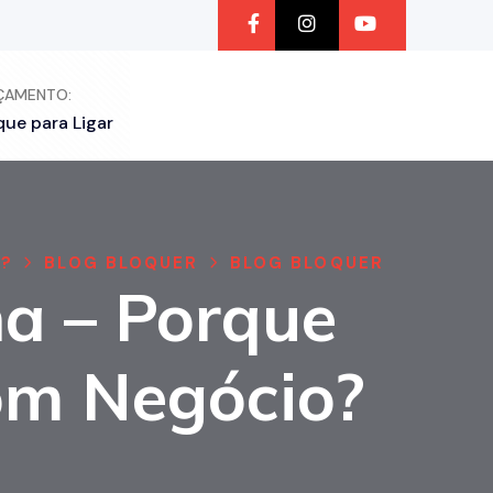
ÇAMENTO:
que para Ligar
O?
BLOG BLOQUER
BLOG BLOQUER
na – Porque
om Negócio?