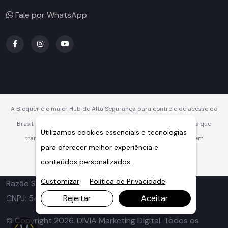
Fale por WhatsApp
A Bloquer é o maior Hub de Alta Segurança para controle de acesso do
Brasil, oferecendo soluções integradas, robustas e inteligentes que
Utilizamos cookies essenciais e tecnologias
transformam a segurança veicular e perimetral em vantagem
para oferecer melhor experiência e
competitiva.
conteúdos personalizados.
Customizar
Política de Privacidade
Razão Social: Concertinas Ouriço - Grupo Bloquer
CNPJ: 54.369.286/0001-06
Rejeitar
Aceitar
© Copyright 2026. DIVIA Marketing Digital. Todos os