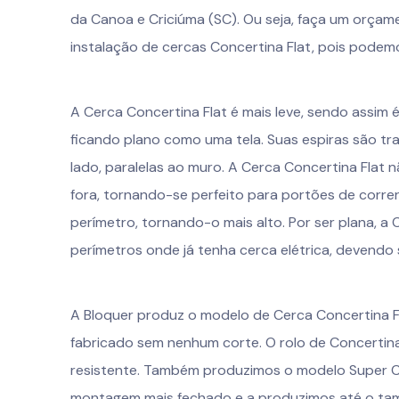
da Canoa e Criciúma (SC). Ou seja, faça um orça
instalação de cercas Concertina Flat, pois podemo
A Cerca Concertina Flat é mais leve, sendo assim 
ficando plano como uma tela. Suas espiras são tra
lado, paralelas ao muro. A Cerca Concertina Flat 
fora, tornando-se perfeito para portões de correr
perímetro, tornando-o mais alto. Por ser plana, a
perímetros onde já tenha cerca elétrica, devendo 
A Bloquer produz o modelo de Cerca Concertina F
fabricado sem nenhum corte. O rolo de Concertina
resistente. Também produzimos o modelo Super C
montagem mais fechado e a produzimos até o tam