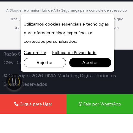
A Bloquer é o maior Hub de Alta Segurança para controle de acesso do
Brasil, oferecendo soluções integradas, robustas e inteligentes que
Utilizamos cookies essenciais e tecnologias
transformam a segurança veicular e perimetral em vantagem
para oferecer melhor experiência e
competitiva.
conteúdos personalizados.
Customizar
Política de Privacidade
Razão Social: Concertinas Ouriço - Grupo Bloquer
CNPJ: 54.369.286/0001-06
Rejeitar
Aceitar
© Copyright 2026. DIVIA Marketing Digital. Todos os
Direitos Reservados
Clique para Ligar
Fale por WhatsApp