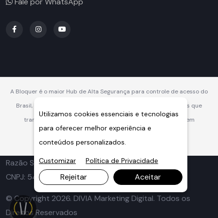
Fale por WhatsApp
A Bloquer é o maior Hub de Alta Segurança para controle de acesso do
Brasil, oferecendo soluções integradas, robustas e inteligentes que
Utilizamos cookies essenciais e tecnologias
transformam a segurança veicular e perimetral em vantagem
para oferecer melhor experiência e
competitiva.
conteúdos personalizados.
Customizar
Política de Privacidade
Razão Social: Concertinas Ouriço - Grupo Bloquer
CNPJ: 54.369.286/0001-06
Rejeitar
Aceitar
© Copyright 2026. DIVIA Marketing Digital. Todos os
Direitos Reservados