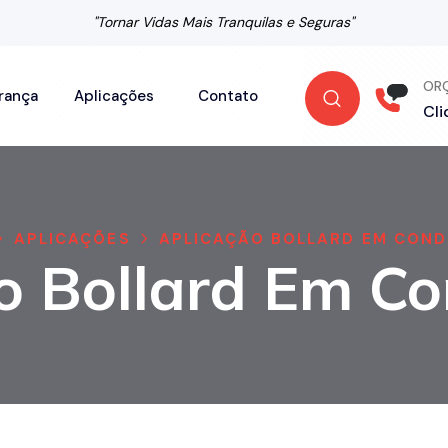
"Tornar Vidas Mais Tranquilas e Seguras"
OR
rança
Aplicações
Contato
Cli
APLICAÇÕES
APLICAÇÃO BOLLARD EM COND
o Bollard Em C