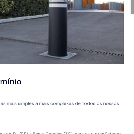
omínio
 das mais simples a mais complexas de todos os nossos
e do Sul (RS) e Santa Catarina (SC), para os outros Estados