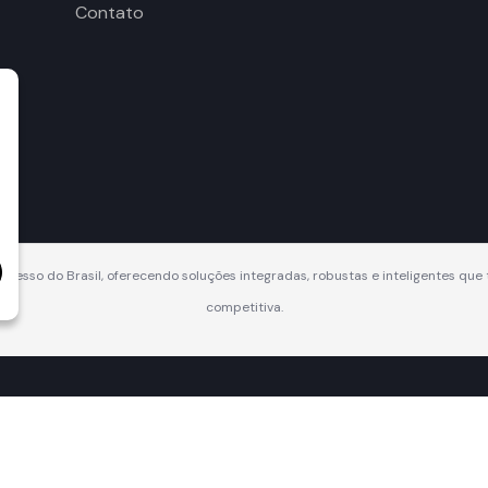
Contato
acesso do Brasil, oferecendo soluções integradas, robustas e inteligentes q
competitiva.
os Direitos Reservados