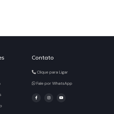
es
Contato
Clique para Ligar
a
Fale por WhatsApp
s
o