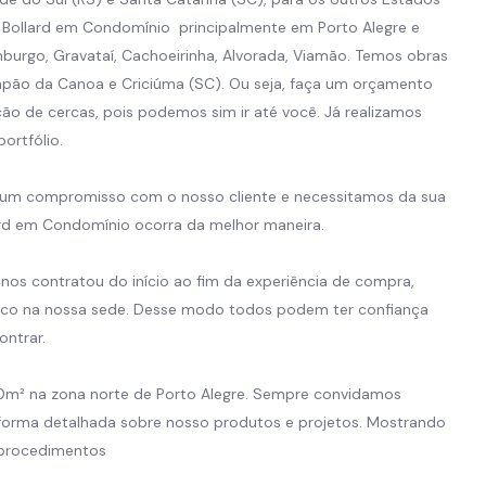
 Bollard em Condomínio principalmente em Porto Alegre e
burgo, Gravataí, Cachoeirinha, Alvorada, Viamão. Temos obras
 Capão da Canoa e Criciúma (SC). Ou seja, faça um orçamento
ão de cercas, pois podemos sim ir até você. Já realizamos
ortfólio.
 um compromisso com o nosso cliente e necessitamos da sua
ard em Condomínio ocorra da melhor maneira.
s contratou do início ao fim da experiência de compra,
sco na nossa sede. Desse modo todos podem ter confiança
ntrar.
00m² na zona norte de Porto Alegre. Sempre convidamos
forma detalhada sobre nosso produtos e projetos. Mostrando
 procedimentos