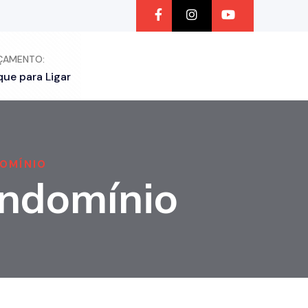
ÇAMENTO:
que para Ligar
OMÍNIO
ondomínio