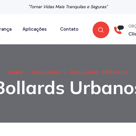
"Tornar Vidas Mais Tranquilas e Seguras"
OR
rança
Aplicações
Contato
Cli
HOME
BOLLARDS
BOLLARDS URBANOS
Bollards Urbano