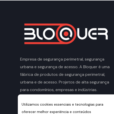
Empresa de segurança perimetral, segurança
urbana e segurança de acesso. A Bloquer é uma
fábrica de produtos de segurança perimetral,
urbana e de acesso. Projetos de alta segurança
para condomínios, empresas e indústrias.
Av Bernardino Silveira Amorim, 1471. Rubem
Utilizamos cookies essenciais e tecnologias para
Berta. Porto Alegre/RS. CEP: 90.660-110.
oferecer melhor experiência e conteúdos