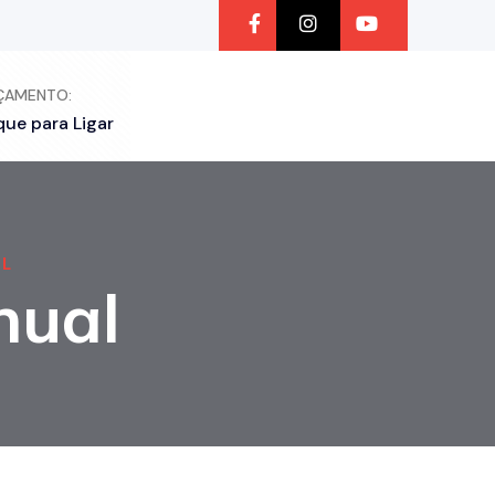
ÇAMENTO:
que para Ligar
AL
nual