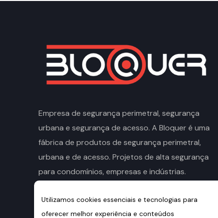
Empresa de segurança perimetral, segurança
urbana e segurança de acesso. A Bloquer é uma
fábrica de produtos de segurança perimetral,
urbana e de acesso. Projetos de alta segurança
para condomínios, empresas e indústrias.
Av Bernardino Silveira Amorim, 1471. Rubem
Utilizamos cookies essenciais e tecnologias para
Berta. Porto Alegre/RS. CEP: 90.660-110.
oferecer melhor experiência e conteúdos