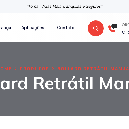
"Tornar Vidas Mais Tranquilas e Seguras"
OR
rança
Aplicações
Contato
Cli
HOME
PRODUTOS
BOLLARD RETRÁTIL MANU
lard Retrátil Ma